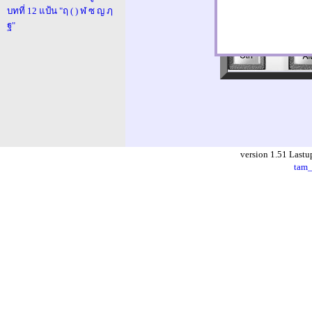
บทที่ 12 แป้น "ฤ ( ) ฬ ซ ญ ฦ
ฐ"
version 1.51 Lastu
tam