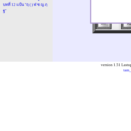
บทที่ 12 แป้น "ฤ ( ) ฬ ซ ญ ฦ
ฐ"
version 1.51 Lastu
tam