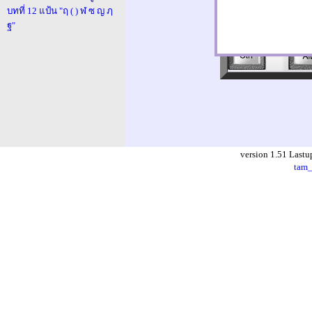
บทที่ 12 แป้น "ฤ ( ) ฬ ซ ญ ฦ
ฐ"
version 1.51 Lastu
tam